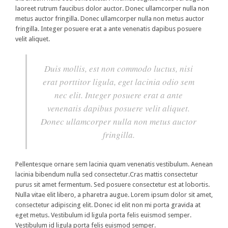
laoreet rutrum faucibus dolor auctor. Donec ullamcorper nulla non
metus auctor fringilla. Donec ullamcorper nulla non metus auctor
fringilla. Integer posuere erat a ante venenatis dapibus posuere
velit aliquet.
Duis mollis, est non commodo luctus, nisi
erat porttitor ligula, eget lacinia odio sem
nec elit. Integer posuere erat a ante
venenatis dapibus posuere velit aliquet.
Donec ullamcorper nulla non metus auctor
fringilla.
Pellentesque ornare sem lacinia quam venenatis vestibulum. Aenean
lacinia bibendum nulla sed consectetur.Cras mattis consectetur
purus sit amet fermentum. Sed posuere consectetur est at lobortis.
Nulla vitae elit libero, a pharetra augue. Lorem ipsum dolor sit amet,
consectetur adipiscing elit. Donec id elit non mi porta gravida at
eget metus. Vestibulum id ligula porta felis euismod semper.
Vestibulum id ligula porta felis euismod semper.