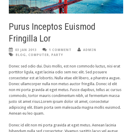
Purus Inceptos Euismod
Fringilla Lor
03 JAN 2013
1 COMMENT
ADMIN
BLOG
,
COMPUTER
,
PARTY
Donec sed odio dui. Duis mollis, est non commodo luctus, nisi erat
porttitor ligula, eget lacinia odio sem nec elit. Sed posuere
consectetur est at lobortis. Nulla vitae elit libero, a pharetra augue.
Donec ullamcorper nulla non metus auctor fringilla. Donec id elit
non mi porta gravida at eget metus. Fusce dapibus, tellus ac cursus
commodo, tortor mauris condimentum nibh, ut fermentum massa
justo sit amet risus.Lorem ipsum dolor sit amet, consectetur
adipiscing elit. Etiam porta sem malesuada magna mollis euismod.
Aenean eu leo quam.
Donec id elit non mi porta gravida at eget metus. Aenean lacinia
bibendum nulla sed consectetur. Vivamus sagittis lacus vel augue